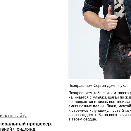
Поздравляем Сергея Демянчука!
Поздравляем тебя с днем твоего 
начинается с улыбки, шагай по жи
воплощаются в жизнь все твои за
амбициозные планы. Люби, мечтай,
и стремись к лучшему, пусть близк
сопровождает тебя во всех начина
иск по сайту
в твоем сердце.
неральный продюсер:
гений Фридлянд